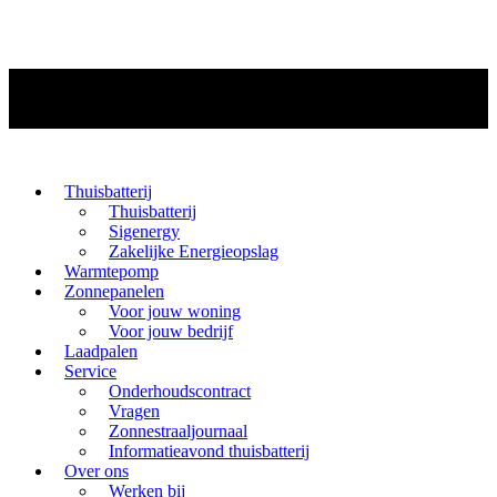
Thuisbatterij
Thuisbatterij
Sigenergy
Zakelijke Energieopslag
Warmtepomp
Zonnepanelen
Voor jouw woning
Voor jouw bedrijf
Laadpalen
Service
Onderhoudscontract
Vragen
Zonnestraaljournaal
Informatieavond thuisbatterij
Over ons
Werken bij