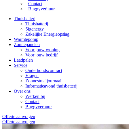
Contact
Buggyverhuur
Thuisbatterij
Thuisbatterij
Sigenergy
Zakelijke Energieopslag
Warmtepomp
Zonnepanelen
Voor jouw woning
Voor jouw bedrijf
Laadpalen
Service
Onderhoudscontract
Vragen
Zonnestraaljournaal
Informatieavond thuisbatterij
Over ons
Werken bij
Contact
Buggyverhuur
Offerte aanvragen
Offerte aanvragen