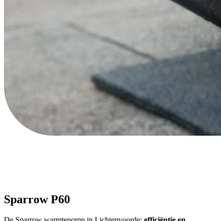
Sparrow P60
De Sparrow warmtepomp in Lichtenvoorde:
efficiëntie en