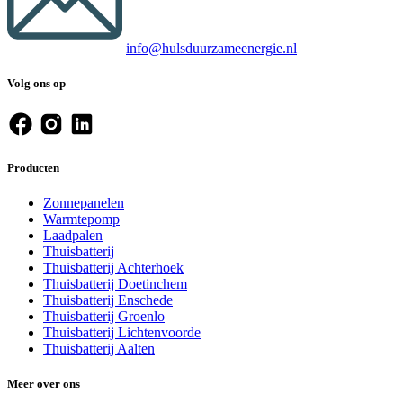
info@hulsduurzameenergie.nl
Volg on​s op
Producten
Zonnepanelen
Warmtepomp
Laadpalen
Thuisbatterij
Thuisbatterij Achterhoek
Thuisbatterij Doetinchem
Thuisbatterij Enschede
Thuisbatterij Groenlo
Thuisbatterij Lichtenvoorde
Thuisbatterij Aalten
Meer over ons