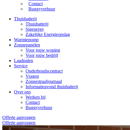
Contact
Buggyverhuur
Thuisbatterij
Thuisbatterij
Sigenergy
Zakelijke Energieopslag
Warmtepomp
Zonnepanelen
Voor jouw woning
Voor jouw bedrijf
Laadpalen
Service
Onderhoudscontract
Vragen
Zonnestraaljournaal
Informatieavond thuisbatterij
Over ons
Werken bij
Contact
Buggyverhuur
Offerte aanvragen
Offerte aanvragen