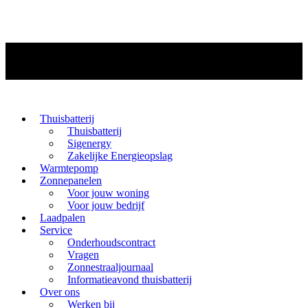
Thuisbatterij
Thuisbatterij
Sigenergy
Zakelijke Energieopslag
Warmtepomp
Zonnepanelen
Voor jouw woning
Voor jouw bedrijf
Laadpalen
Service
Onderhoudscontract
Vragen
Zonnestraaljournaal
Informatieavond thuisbatterij
Over ons
Werken bij