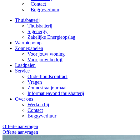
Contact
Buggyverhuur
Thuisbatterij
Thuisbatterij
Sigenergy
Zakelijke Energieopslag
Warmtepomp
Zonnepanelen
Voor jouw woning
Voor jouw bedrijf
Laadpalen
Service
Onderhoudscontract
Vragen
Zonnestraaljournaal
Informatieavond thuisbatterij
Over ons
Werken bij
Contact
Buggyverhuur
Offerte aanvragen
Offerte aanvragen