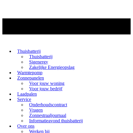
Thuisbatterij
Thuisbatterij
Sigenergy
Zakelijke Energieopslag
Warmtepomp
Zonnepanelen
Voor jouw woning
Voor jouw bedrijf
Laadpalen
Service
Onderhoudscontract
Vragen
Zonnestraaljournaal
Informatieavond thuisbatterij
Over ons
Werken bij