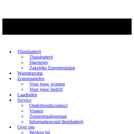
Thuisbatterij
Thuisbatterij
Sigenergy
Zakelijke Energieopslag
Warmtepomp
Zonnepanelen
Voor jouw woning
Voor jouw bedrijf
Laadpalen
Service
Onderhoudscontract
Vragen
Zonnestraaljournaal
Informatieavond thuisbatterij
Over ons
Werken bij