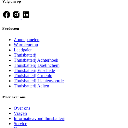
Volg on​s op
Producten
Zonnepanelen
Warmtepomp
Laadpalen
Thuisbatterij
Thuisbatterij Achterhoek
Thuisbatterij Doetinchem
Thuisbatterij Enschede
Thuisbatterij Groenlo
Thuisbatterij Lichtenvoorde
Thuisbatterij Aalten
Meer over ons
Over ons
Vragen
Informatieavond thuisbatterij
Service