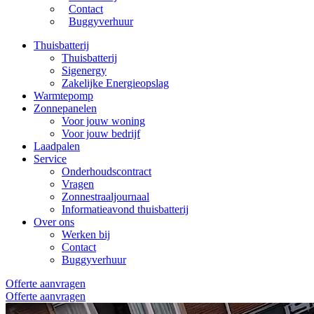
Contact
Buggyverhuur
Thuisbatterij
Thuisbatterij
Sigenergy
Zakelijke Energieopslag
Warmtepomp
Zonnepanelen
Voor jouw woning
Voor jouw bedrijf
Laadpalen
Service
Onderhoudscontract
Vragen
Zonnestraaljournaal
Informatieavond thuisbatterij
Over ons
Werken bij
Contact
Buggyverhuur
Offerte aanvragen
Offerte aanvragen