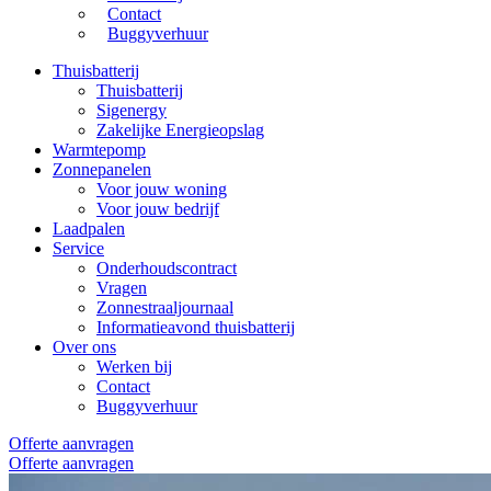
Contact
Buggyverhuur
Thuisbatterij
Thuisbatterij
Sigenergy
Zakelijke Energieopslag
Warmtepomp
Zonnepanelen
Voor jouw woning
Voor jouw bedrijf
Laadpalen
Service
Onderhoudscontract
Vragen
Zonnestraaljournaal
Informatieavond thuisbatterij
Over ons
Werken bij
Contact
Buggyverhuur
Offerte aanvragen
Offerte aanvragen