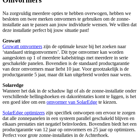
Na zorgvuldig meerdere opties te hebben overwogen, hebben we
besloten om twee merken omvormers te gebruiken om de zonne-
installatie aan te passen aan jouw individuele wensen. We willen dat
deze installatie perfect bij jouw situatie past!
Growatt
Growatt omvormers
zijn de optimale keuze bij het zoeken naar
‘standaard stringomvormers’. Dit type omvormer kan worden
aangesloten op 1 of meerdere kabelstrings met meerdere in serie
geschakelde panelen. Bovendien is de standaard productgarantie
van deze omvormers maar liefst 10 jaar. Voor grootzakelijk is de
productgarantie 5 jaar, maar dit kan uitgebreid worden naar wens.
Solaredge
Wanneer het dak in de schaduw ligt of als de zonne-installatie onder
verschillende hellingshoeken en dakoriëntaties komt te liggen, is het
een goed idee om een
omvormer van SolarEdge
te kiezen.
SolarEdge optimizers
zijn specifiek ontworpen om ervoor te zorgen
dat alle zonnepanelen in een systeem parallel geschakeld blijven en
elkaars prestaties niet negatief beïnvloeden. Bovendien biedt het een
productgarantie van 12 jaar op omvormers en 25 jaar op optimizers.
Perfect voor grote zonne-installaties in de Achterhoek.