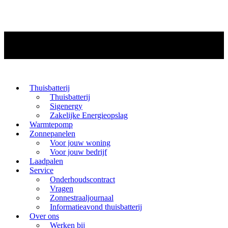
Thuisbatterij
Thuisbatterij
Sigenergy
Zakelijke Energieopslag
Warmtepomp
Zonnepanelen
Voor jouw woning
Voor jouw bedrijf
Laadpalen
Service
Onderhoudscontract
Vragen
Zonnestraaljournaal
Informatieavond thuisbatterij
Over ons
Werken bij