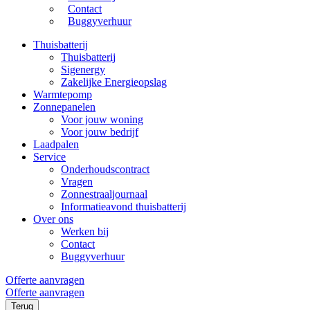
Contact
Buggyverhuur
Thuisbatterij
Thuisbatterij
Sigenergy
Zakelijke Energieopslag
Warmtepomp
Zonnepanelen
Voor jouw woning
Voor jouw bedrijf
Laadpalen
Service
Onderhoudscontract
Vragen
Zonnestraaljournaal
Informatieavond thuisbatterij
Over ons
Werken bij
Contact
Buggyverhuur
Offerte aanvragen
Offerte aanvragen
Terug