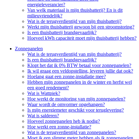
energieleverancier?
Van welk materiaal is mijn thuisbatterij? En is dit
milieuvriendelijk?
Wat is de terugverdientijd van mijn thuisbatterij?
Werkt mijn thuisbatterij gewoon bij een stroomstoring?
Is een thuisbatterij brandgevaarlijk?
Hoeveel kWh capaciteit moet mijn thuisbatterij hebben?
Zonnepanelen
Wat is de terugverdientijd van mijn thuisbatterij?
Is een thuisbatterij brandgevaarlijk?
Klopt het dat ik 0% BTW betaal voor zonnepanelen?
Ik wil graag een veldopstelling, leveren jullie dat ook?
Hoelang gaat een zonne-installatie mee?
Hebben mijn zonnepanelen in de winter en herfst wel
een goed rendement?
Wat is Wattpiek?
Hoe werkt de monitoring van mijn zonnepanelen?
Waar wordt de omvormer opgehangen?
Is mijn energiemeter geschikt voor teruglevering?
Wat is salderen?
Hoeveel zonnepanelen heb ik nodig?
Hoe werkt een zonne-installatie?
Wat is de terugverdientijd van zonnepanelen?
Moet ik een slimme meter hebben als ik zonnepanelen