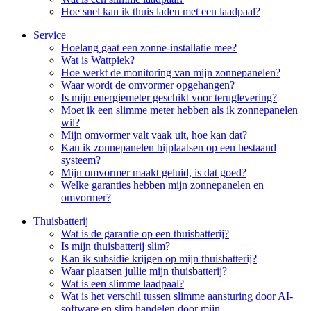
Hoe snel kan ik thuis laden met een laadpaal?
Service
Hoelang gaat een zonne-installatie mee?
Wat is Wattpiek?
Hoe werkt de monitoring van mijn zonnepanelen?
Waar wordt de omvormer opgehangen?
Is mijn energiemeter geschikt voor teruglevering?
Moet ik een slimme meter hebben als ik zonnepanelen
wil?
Mijn omvormer valt vaak uit, hoe kan dat?
Kan ik zonnepanelen bijplaatsen op een bestaand
systeem?
Mijn omvormer maakt geluid, is dat goed?
Welke garanties hebben mijn zonnepanelen en
omvormer?
Thuisbatterij
Wat is de garantie op een thuisbatterij?
Is mijn thuisbatterij slim?
Kan ik subsidie krijgen op mijn thuisbatterij?
Waar plaatsen jullie mijn thuisbatterij?
Wat is een slimme laadpaal?
Wat is het verschil tussen slimme aansturing door AI-
software en slim handelen door mijn