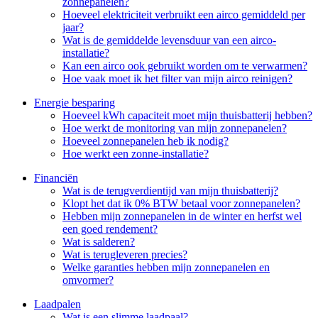
zonnepanelen?
Hoeveel elektriciteit verbruikt een airco gemiddeld per
jaar?
Wat is de gemiddelde levensduur van een airco-
installatie?
Kan een airco ook gebruikt worden om te verwarmen?
Hoe vaak moet ik het filter van mijn airco reinigen?
Energie besparing
Hoeveel kWh capaciteit moet mijn thuisbatterij hebben?
Hoe werkt de monitoring van mijn zonnepanelen?
Hoeveel zonnepanelen heb ik nodig?
Hoe werkt een zonne-installatie?
Financiën
Wat is de terugverdientijd van mijn thuisbatterij?
Klopt het dat ik 0% BTW betaal voor zonnepanelen?
Hebben mijn zonnepanelen in de winter en herfst wel
een goed rendement?
Wat is salderen?
Wat is terugleveren precies?
Welke garanties hebben mijn zonnepanelen en
omvormer?
Laadpalen
Wat is een slimme laadpaal?