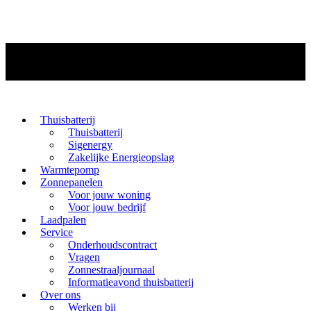
Thuisbatterij
Thuisbatterij
Sigenergy
Zakelijke Energieopslag
Warmtepomp
Zonnepanelen
Voor jouw woning
Voor jouw bedrijf
Laadpalen
Service
Onderhoudscontract
Vragen
Zonnestraaljournaal
Informatieavond thuisbatterij
Over ons
Werken bij