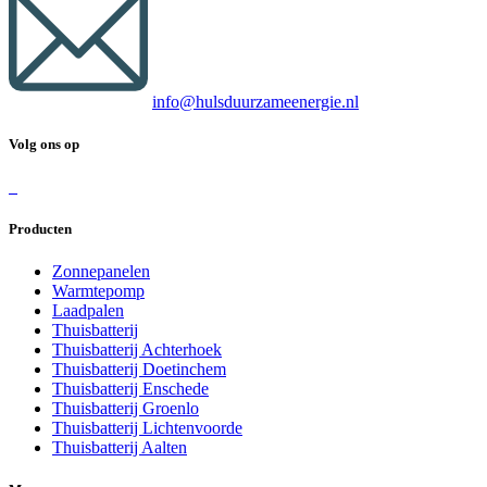
info@hulsduurzameenergie.nl
Volg on​s op
Producten
Zonnepanelen
Warmtepomp
Laadpalen
Thuisbatterij
Thuisbatterij Achterhoek
Thuisbatterij Doetinchem
Thuisbatterij Enschede
Thuisbatterij Groenlo
Thuisbatterij Lichtenvoorde
Thuisbatterij Aalten