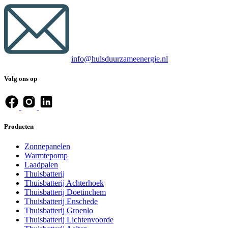
info@hulsduurzameenergie.nl
Volg on​s op
Producten
Zonnepanelen
Warmtepomp
Laadpalen
Thuisbatterij
Thuisbatterij Achterhoek
Thuisbatterij Doetinchem
Thuisbatterij Enschede
Thuisbatterij Groenlo
Thuisbatterij Lichtenvoorde