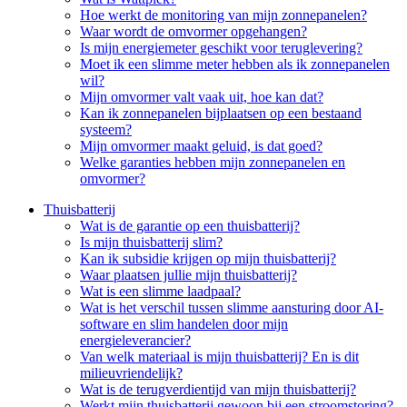
Hoe werkt de monitoring van mijn zonnepanelen?
Waar wordt de omvormer opgehangen?
Is mijn energiemeter geschikt voor teruglevering?
Moet ik een slimme meter hebben als ik zonnepanelen
wil?
Mijn omvormer valt vaak uit, hoe kan dat?
Kan ik zonnepanelen bijplaatsen op een bestaand
systeem?
Mijn omvormer maakt geluid, is dat goed?
Welke garanties hebben mijn zonnepanelen en
omvormer?
Thuisbatterij
Wat is de garantie op een thuisbatterij?
Is mijn thuisbatterij slim?
Kan ik subsidie krijgen op mijn thuisbatterij?
Waar plaatsen jullie mijn thuisbatterij?
Wat is een slimme laadpaal?
Wat is het verschil tussen slimme aansturing door AI-
software en slim handelen door mijn
energieleverancier?
Van welk materiaal is mijn thuisbatterij? En is dit
milieuvriendelijk?
Wat is de terugverdientijd van mijn thuisbatterij?
Werkt mijn thuisbatterij gewoon bij een stroomstoring?