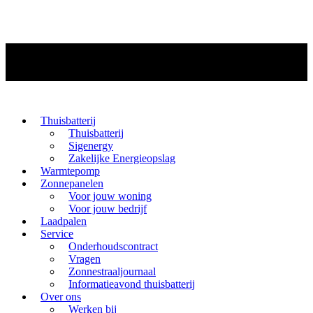
Thuisbatterij
Thuisbatterij
Sigenergy
Zakelijke Energieopslag
Warmtepomp
Zonnepanelen
Voor jouw woning
Voor jouw bedrijf
Laadpalen
Service
Onderhoudscontract
Vragen
Zonnestraaljournaal
Informatieavond thuisbatterij
Over ons
Werken bij