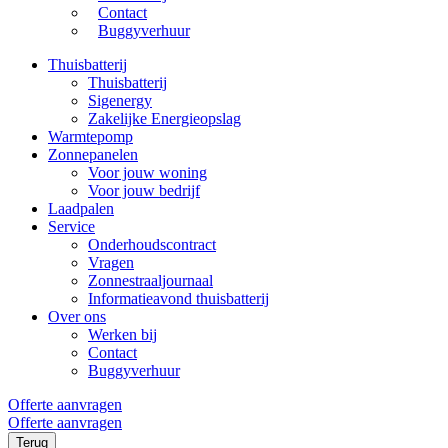
Contact
Buggyverhuur
Thuisbatterij
Thuisbatterij
Sigenergy
Zakelijke Energieopslag
Warmtepomp
Zonnepanelen
Voor jouw woning
Voor jouw bedrijf
Laadpalen
Service
Onderhoudscontract
Vragen
Zonnestraaljournaal
Informatieavond thuisbatterij
Over ons
Werken bij
Contact
Buggyverhuur
Offerte aanvragen
Offerte aanvragen
Terug