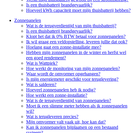
Is een thuisbatterij brandgevaarlijk?
Hoeveel kWh capaciteit moet mijn thuisbatterij hebben?
Zonnepanelen
Wat is de terugverdientijd van mijn thuisbatterij?
Is een thuisbatterij brandgevaarlijk?
Klopt het dat ik 0% BTW betaal voor zonnepanelen?
Ik wil graag een veldopstelling, leveren jullie dat ook?
Hoelang gaat een zonne-installatie mee?
Hebben mijn zonnepanelen in de winter en herfst wel
een goed rendement?
Wat is Wattpiek?
Hoe werkt de monitoring van mijn zonnepanelen?
Waar wordt de omvormer opgehangen?
Is mijn energiemeter geschikt voor teruglevering?
Wat is salderen?
Hoeveel zonnepanelen heb ik nodig?
Hoe werkt een zonne-installatie?
Wat is de terugverdientijd van zonnepanelen?
Moet ik een slimme meter hebben als ik zonnepanelen
wil?
Wat is terugleveren precies?
Mijn omvormer valt vaak uit, hoe kan dat?
Kan ik zonnepanelen bijplaatsen op een bestaand
systeem?